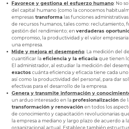
Favorece y gestiona el esfuerzo humano
: No s
del capital humano (como la conocemos habitualm
empresas
transforma
las funciones administrativa
de recursos humanos, tales como: reclutamiento, 
gestión del rendimiento; en
verdaderas oportuni
compromiso, la productividad y el valor empresari
una empresa.
Mide y mejora el desempeño
: La medición del 
cuantificar la
eficiencia y la eficacia
que tienen lo
El administrador, al estudiar la medición del des
exactos
cuánta eficiencia y eficacia tiene cada uno
así como la productividad del personal, para dar solu
efectivas para el desarrollo de la empresa.
Genera y transmite información y conocimient
un arduo interesado en la
profesionalización
de l
transformación y renovación
en todos los aspecto
de conocimiento y capacitación revolucionarias qu
la empresa a mediano y largo plazo de acuerdo a l
organizacional actual. Establece también estructur