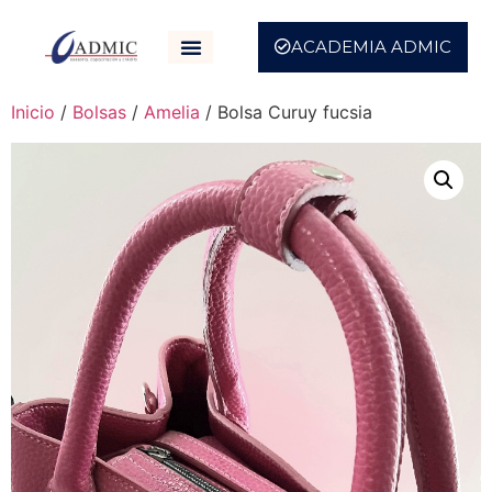
ACADEMIA ADMIC
Inicio
/
Bolsas
/
Amelia
/ Bolsa Curuy fucsia