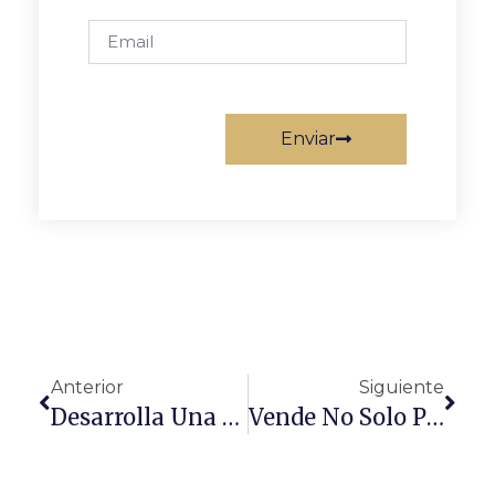
Enviar
Anterior
Siguiente
Desarrolla Una Mentalidad Empresarial Enfocada En Resultados
Vende No Solo Para Sobrevivir En El Mercado Sino Para Crecer De Forma Sostenida